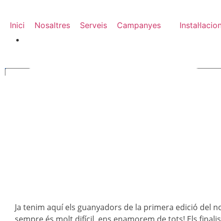
Inici
Nosaltres
Serveis
Campanyes
Instal·lacio
Ja tenim aquí els guanyadors de la primera edició del no
sempre és molt difícil, ens enamorem de tots! Els finali