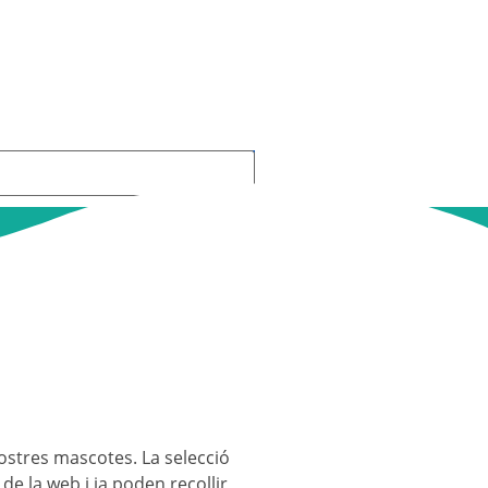
vostres mascotes. La selecció
de la web i ja poden recollir