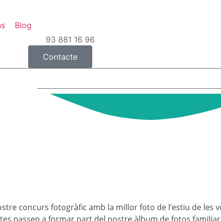
ns
Blog
93 881 16 96
Contacte
stre concurs fotogràfic amb la millor foto de l’estiu de les 
stes passen a formar part del nostre àlbum de fotos familiar 