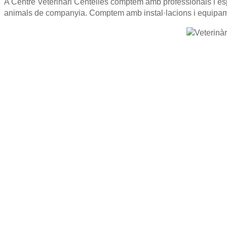
A Centre Veterinari Centelles comptem amb professionals i esp
animals de companyia. Comptem amb instal·lacions i equipament