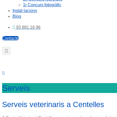
1r Concurs fotogràfic
Instal·lacions
Blog
93 881 16 96
Contacte
Serveis
Serveis veterinaris a Centelles