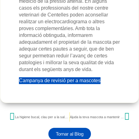
medició de la pressió arterial. En alguns
casos els professionals del nostre centre
veterinari de Centelles poden aconsellar
realitzar un electrocardiograma o altres
proves complementàries. Amb tota la
informació obtinguda, informarem
adequadament el propietari de la mascota per
adequar certes pautes a seguir, que de ben
segur permetran reduir l’avanç de certes
patologies i millorar la seva qualitat de vida
durant els següents anys de vida.
Campanya de revisió per a mascotes
La higiene bucal, clau per a la salut de la teva mascota
Ajuda la teva mascota a mantenir la calma amb els petards
Tornar al Blog