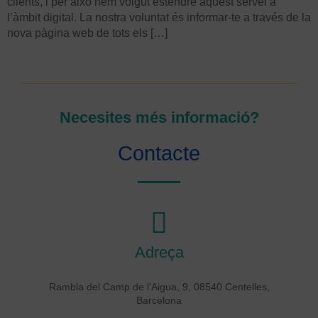
clients, i per això hem volgut estendre aquest servei a
l’àmbit digital. La nostra voluntat és informar-te a través de la
nova pàgina web de tots els […]
Necesites més informació?
Contacte
Adreça
Rambla del Camp de l’Aigua, 9, 08540 Centelles,
Barcelona