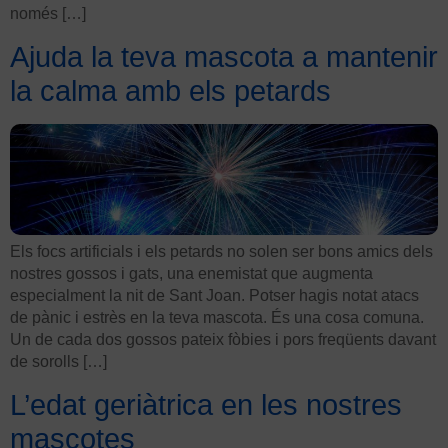
només […]
Ajuda la teva mascota a mantenir
la calma amb els petards
Els focs artificials i els petards no solen ser bons amics dels
nostres gossos i gats, una enemistat que augmenta
especialment la nit de Sant Joan. Potser hagis notat atacs
de pànic i estrès en la teva mascota. És una cosa comuna.
Un de cada dos gossos pateix fòbies i pors freqüents davant
de sorolls […]
L’edat geriàtrica en les nostres
mascotes