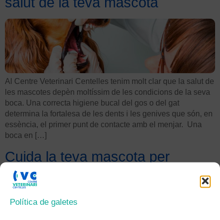
salut de la teva mascota
Al Centre Veterinari Centelles tenim molt clar que la salut de
les mascotes depèn moltíssim de les condicions de la seva
boca. Una correcta higiene bucal del gos o del gat
determina la fortalesa de les dents i les genives que són, en
essència, el primer punt de contacte amb el menjar. Una
boca en […]
Cuida la teva mascota per
passar un feliç estiu
Política de galetes