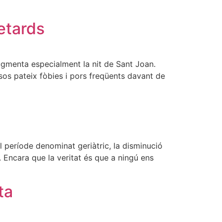
etards
augmenta especialment la nit de Sant Joan.
os pateix fòbies i pors freqüents davant de
 període denominat geriàtric, la disminució
. Encara que la veritat és que a ningú ens
ta