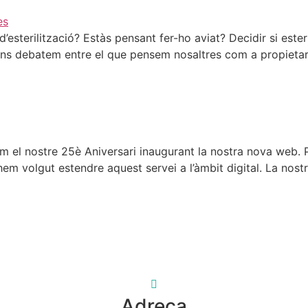
esterilització? Estàs pensant fer-ho aviat? Decidir si este
ns debatem entre el que pensem nosaltres com a propietaris i
em el nostre 25è Aniversari inaugurant la nostra nova web.
ò hem volgut estendre aquest servei a l’àmbit digital. La nos
Adreça