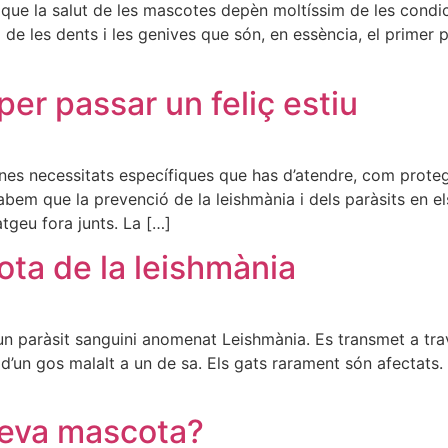
r que la salut de les mascotes depèn moltíssim de les condi
a de les dents i les genives que són, en essència, el prime
er passar un feliç estiu
nes necessitats específiques que has d’atendre, com protegir
abem que la prevenció de la leishmània i dels paràsits en 
tgeu fora junts. La […]
ota de la leishmània
n paràsit sanguini anomenat Leishmània. Es transmet a trav
 d’un gos malalt a un de sa. Els gats rarament són afectats
 teva mascota?