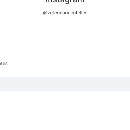
@veterinaricentelles
a
etes