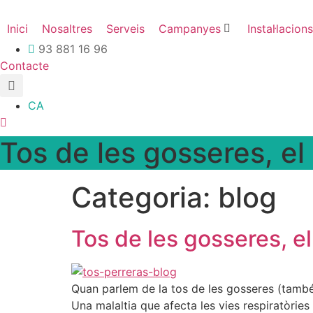
Vés
al
Inici
Nosaltres
Serveis
Campanyes
Instal·lacions
contingut
93 881 16 96
Contacte
CA
Tos de les gosseres, el
Categoria:
blog
Tos de les gosseres, el
Quan parlem de la tos de les gosseres (també
Una malaltia que afecta les vies respiratòries